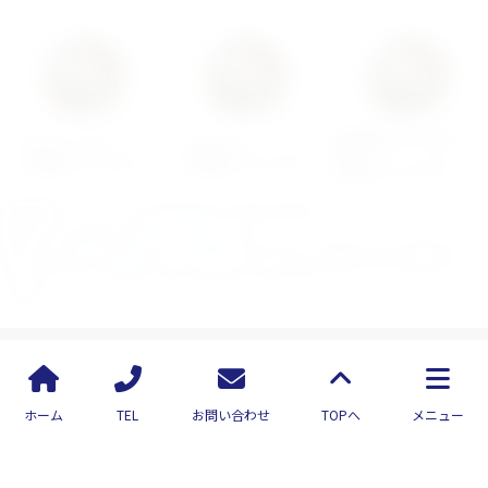
通販事業者におすすめしたい
使いやすいと思う
使い続けたい
と思う
※1
※2
通販基幹システム
通販基幹システム
※3
通販基幹システム
【調査期間】※1, ※2, ※3、2022年12月1日～2022年12月26日
【調査元】※1, ※2, ※3、JAPAN TRUST RESEARCH
【対象】※1、女性20代～50代｜男性20代～60代(n=103) ※2、女性10代～50代｜男性10代
～60代(n=112) ※3、女性20代～60代｜男性20代～60代(n=100) インターネットでのアンケ
ート調査
通販ナビとは？
ホーム
TEL
お問い合わせ
TOPへ
メニュー
販売管理システム